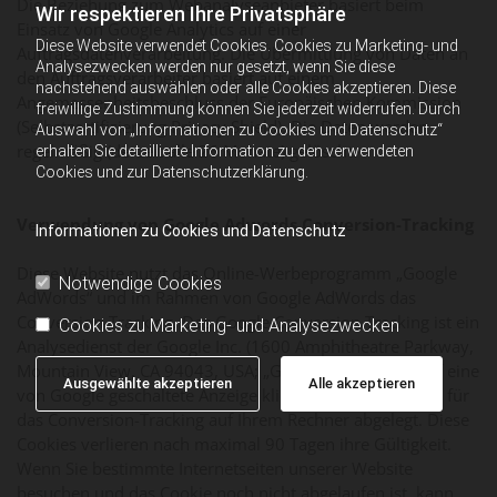
Die Beziehung zum Webanalyseanbieter basiert beim
Wir respektieren Ihre Privatsphäre
Einsatz von Google Analytics auf einer
Diese Website verwendet Cookies. Cookies zu Marketing- und
Auftragsdatenverarbeitung. Die Übermittlung von Daten an
Analysezwecken werden nur gesetzt, wenn Sie diese
den Auftragsverarbeiter basiert auf einem
nachstehend auswählen oder alle Cookies akzeptieren. Diese
Angemessenheitsbeschluss der Europäischen Kommission
freiwillige Zustimmung können Sie jederzeit widerrufen. Durch
(Selbstzertifizierung Privacy Shield). Die Daten werden
Auswahl von „Informationen zu Cookies und Datenschutz“
regelmäßig (derzeit alle 26 Monate) gelöscht.
erhalten Sie detaillierte Information zu den verwendeten
Cookies und zur Datenschutzerklärung.
Verwendung von Google Adwords Conversion-Tracking
Informationen zu Cookies und Datenschutz
Diese Website nutzt das Online-Werbeprogramm „Google
Notwendige Cookies
AdWords“ und im Rahmen von Google AdWords das
Conversion-Tracking. Das Google Conversion Tracking ist ein
Cookies zu Marketing- und Analysezwecken
Analysedienst der Google Inc. (1600 Amphitheatre Parkway,
Mountain View, CA 94043, USA; „Google“). Wenn Sie auf eine
Ausgewählte akzeptieren
Alle akzeptieren
von Google geschaltete Anzeige klicken, wird ein Cookie für
das Conversion-Tracking auf Ihrem Rechner abgelegt. Diese
Cookies verlieren nach maximal 90 Tagen ihre Gültigkeit.
Wenn Sie bestimmte Internetseiten unserer Website
besuchen und das Cookie noch nicht abgelaufen ist, kann